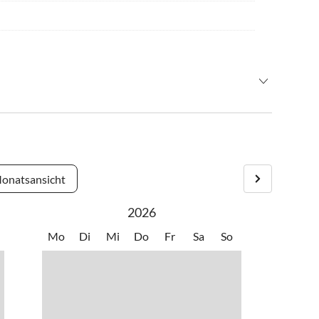
reisezeit, damit wir Sie vor Ort persönlich empfangen können.
onatsansicht
2026
Mo
Di
Mi
Do
Fr
Sa
So