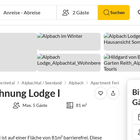
Anreise
-
Abreise
Suchen
erinntal
Alpbachtal / Seenland
Alpbach
hnung Lodge I
Bi
Gä
Max. 5 Gäste
81 m²
ist auf einer Fläche von 81m² barrierefrei. Diese 