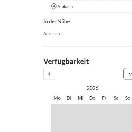
Alpbach
In der Nähe
Anreisen
Check-in: ab 15.00 Uhr
Check-out: bis 11.00 Uhr
Bitte informieren Sie uns über Ihre ungefähre Ab
Verfügbarkeit
M
2026
Mo
Di
Mi
Do
Fr
Sa
So