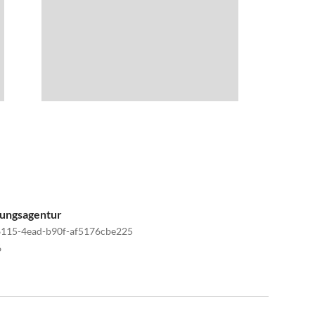
tungsagentur
115-4ead-b90f-af5176cbe225
6