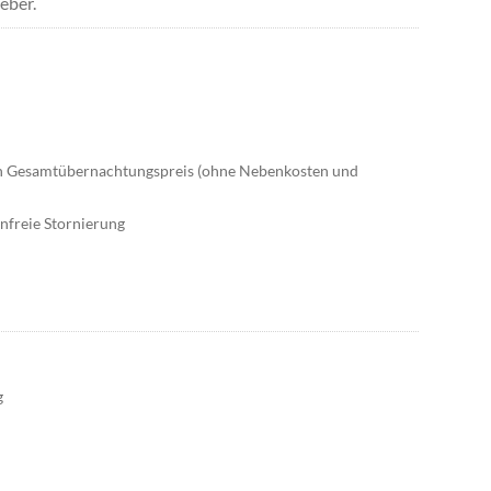
eber.
den Gesamtübernachtungspreis (ohne Nebenkosten und
enfreie Stornierung
g