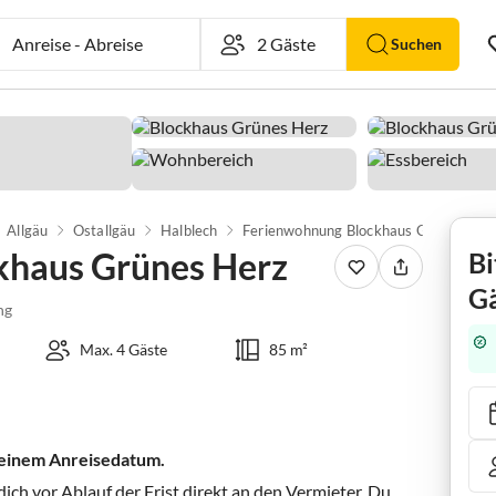
Anreise
-
Abreise
Suchen
Allgäu
Ostallgäu
Halblech
Ferienwohnung Blockhaus Grünes Herz
khaus Grünes Herz
Bi
Gä
ng
Max. 4 Gäste
85 m²
 deinem Anreisedatum.
ch vor Ablauf der Frist direkt an den Vermieter. Du