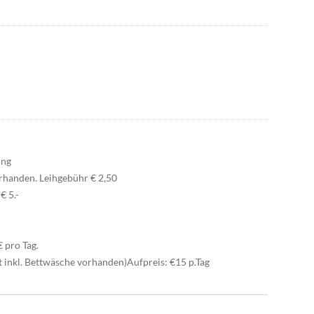
ung
orhanden. Leihgebühr € 2,50
€ 5.-
 pro Tag.
t inkl. Bettwäsche vorhanden)Aufpreis: €15 p.Tag