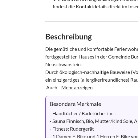
findest die Kontaktdetails direkt im Inse
Beschreibung
Die gemütliche und komfortable Ferienwohn
fertiggestellten Hauses in der Gemeinde Buc
Neuschwanstein.

Durch ökologisch-nachhaltige Bauweise (Vol
ein einzigartiges (allergikerfreundliches) Ra
 Auch...
Mehr anzeigen
Besondere Merkmale
- Handtücher / Badetücher incl.

- Sauna Finnisch, Bio, Mutter/Kind Sole, A
- Fitness: Rudergerät

- 1 Damen E-Bike und 1 Herren E-Bike vo