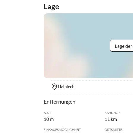
Lage
Lage der
Halblech
Entfernungen
ARZT
BAHNHOF
10 m
11 km
EINKAUFSMÖGLICHKEIT
ORTSMITTE