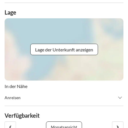
Lage
Lage der Unterkunft anzeigen
In der Nähe
Anreisen
Anreise ab 15.00 bzw. auf Anfrage. Abreise bis 10.00 Uhr. Die
Preise verstehen sich exkl. Nächtigungsabgabe und inkl.
Verfügbarkeit
Endreinigung. Die Auf- und Abfahrt mit dem Skidoo wird je nach
Aufwand extra verrechnet.
Monatsansicht