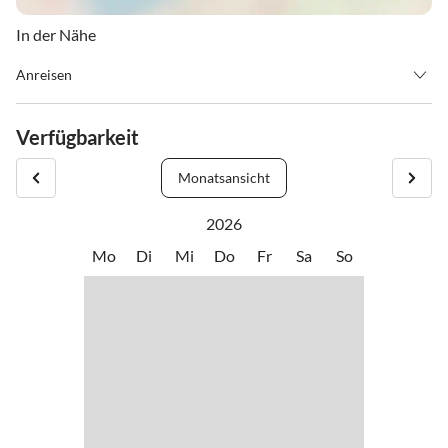
In der Nähe
Anreisen
Anreise: Bundesstrasse (B320) - Ausfahrt Wörschach - Richtung
Aigen - gegenüber vom Gemeindeamt abzweigen - nach ca 500 m
Verfügbarkeit
Richtung Sallaberg am See auf der linken Seite
Monatsansicht
2026
Mo
Di
Mi
Do
Fr
Sa
So