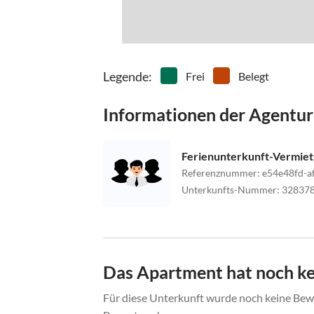
Legende
:
Frei
Belegt
Informationen der Agentur
Ferienunterkunft-Vermie
Referenznummer
:
e54e48fd-a
Unterkunfts-Nummer
:
32837
Das Apartment hat noch k
Für diese Unterkunft wurde noch keine Bewe