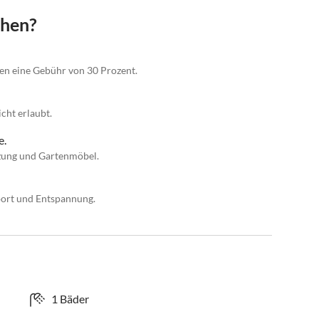
chen?
gen eine Gebühr von 30 Prozent.
cht erlaubt.
e.
zung und Gartenmöbel.
port und Entspannung.
1 Bäder