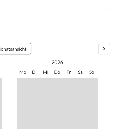
onatsansicht
2026
sslich die korrekte Routenplanung zu bekommen empfehlen
Mo
Di
Mi
Do
Fr
Sa
So
tengrade auszuführen:
 uns im Ortsteil violett
oder braun 401