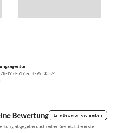
tungsagentur
f78-49e4-b19a-cbf795833874
8
eine Bewertung
Eine Bewertung schreiben
rtung abgegeben. Schreiben Sie jetzt die erste