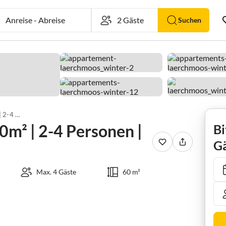
Anreise
-
Abreise
Suchen
Apartment APP. A | 60m² | 2-4 Personen | 2 Schlafzimmer
0m² | 2-4 Personen |
Bi
Gä
Max. 4 Gäste
60 m²