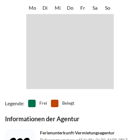
Mo
Di
Mi
Do
Fr
Sa
So
Legende
:
Frei
Belegt
Informationen der Agentur
Ferienunterkunft-Vermietungsagentur
Referenznummer
:
a45dc4fe-0c30-4608-9fb7-