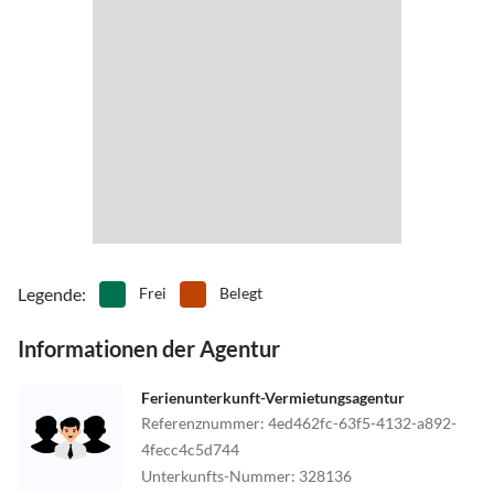
Bei Ihrer Ankunft finden Sie am Eingang ein Kärtchen mit den
Namen der Gäste. Dieses weist Ihnen den Weg zu Ihrer Wohnung
und ermöglicht Ihnen einen unkomplizierten Start in Ihren Urlaub.
Wir wünschen Ihnen eine entspannte Anreise und einen
wunderschönen Aufenthalt in den Mühlrad Appartements!
Legende
:
Frei
Belegt
Informationen der Agentur
Ferienunterkunft-Vermietungsagentur
Referenznummer
:
4ed462fc-63f5-4132-a892-
4fecc4c5d744
Unterkunfts-Nummer
:
328136