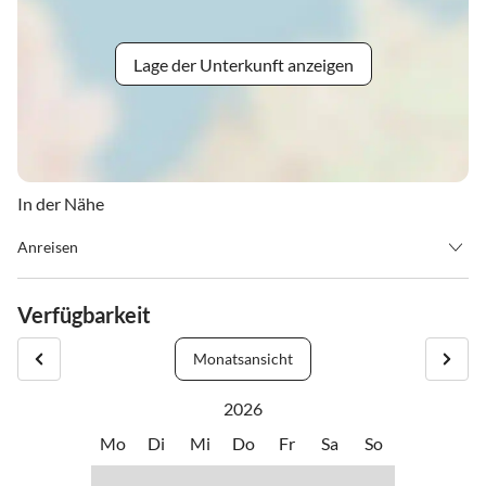
Lage der Unterkunft anzeigen
In der Nähe
Anreisen
Check-In & Check-Out Informationen
Verfügbarkeit
Damit Ihr Aufenthalt bei uns so angenehm wie möglich beginnt,
stehen Ihnen folgende Zeiten zur Verfügung:
Monatsansicht
2026
Check-In: ab 15:00 Uhr
Mo
Di
Mi
Do
Fr
Sa
So
Check-Out: bis 11:00 Uhr