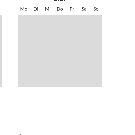
chl/Reiteralm oder Schladming Mitte, Abzweigung Ramsau am
Mo
Di
Mi
Do
Fr
Sa
So
is nach Schladming Mitte, Abzweigung Ramsau am Dachstein
m Ortsteil Schildlehen
 am Dachstein