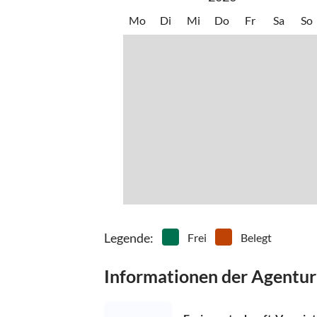
Oder auf der B320 Ennstal Bundesstraße bis Pi
Dachstein
Mo
Di
Mi
Do
Fr
Sa
So
Von Norden/Ostern:
Ab Liezen auf der B320 Ennstal Bundesstraße b
Unser Appartementhaus Brandhof befindet sich i
Adresse: Brandhof, Schildlehen 6, 8972 Ramsau
Legende
:
Frei
Belegt
Informationen der Agentur