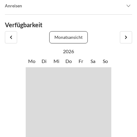
Anreisen
Anreise im Auto
Verfügbarkeit
Via München – Salzburg: A10 Tauernautobahn: Abfahrt “Knoten
Ennstal” Richtung Graz, weiter auf der Ennstalbundesstraße bis
Monatsansicht
Schladming (ca. 20 km), Abzweigung Ramsau
2026
Via Nürnberg Passau: A 9 Phyrnautobahn: Abfahrt “Liezen”
Mo
Di
Mi
Do
Fr
Sa
So
Richtung Salzburg, weiter auf der Ennstalbundesstraße bis
Schladming (ca. 50 km), Abzweigung Ramsau
Von Schladming aus weiter in die Ramsau.
Folgen Sie dem Verkehrsleitsystem zur Ausfahrt GELB 641
Empfohlene Eingabeform GPS: 13.636079/47.424172
GPS: Längengrad / Longitude : 13.636079
Breitgrad / Latitude: 47.424172