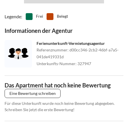
Anreise mit der Bahn
Legende
:
Frei
Belegt
Alle internationalen Züge der Österreichischen Bundesbahn (ÖBB)
halten im Bahnhof Schladming.
Informationen der Agentur
Von Schladming mit Buslinie 960 der Ramsauer Verkehrsbetriebe
(RVB) bis Haltestelle 17 Kreitseiler.
Ferienunterkunft-Vermietungsagentur
Die Haltestelle ist weniger als 1 Minute von Ihrem Ziel entfernt.
Referenznummer
:
d00cc346-2cb2-46bf-a7a5-
Anreise mit dem Flugzeug
041de419331d
Der Flughafen Salzburg ist nur 90 km von Ramsau entfernt.
Unterkunfts-Nummer
:
327947
Diverse internationale Fluglinien bieten Direktflüge nach Salzburg
an.
Für weiterführende Informationen besuchen Sie bitte die Website
Das Apartment hat noch keine Bewertung
vom Airport Salzburg.
Eine Bewertung schreiben
Zwischen Salzburg und Schladming gibt es regelmäßige
Für diese Unterkunft wurde noch keine Bewertung abgegeben.
Zugverbindungen.
Schreiben Sie jetzt die erste Bewertung!