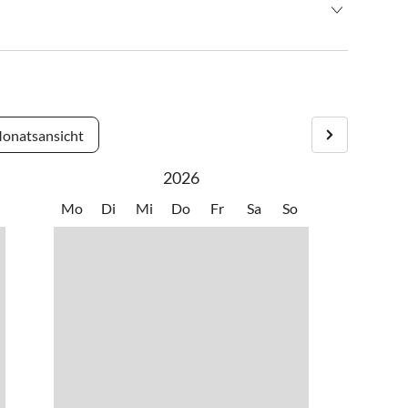
derzinken ca. 1,5 km entfernt auf der linken Seite nach der
onatsansicht
2026
Mo
Di
Mi
Do
Fr
Sa
So