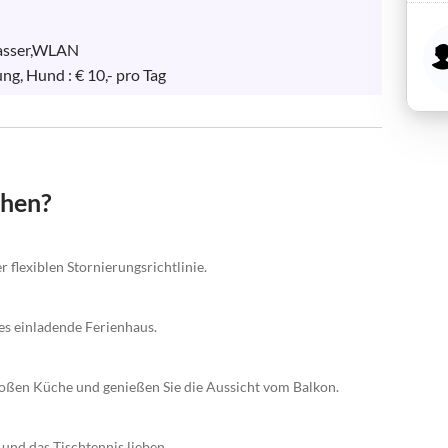
Wasser,WLAN

g, Hund : € 10,- pro Tag
chen?
 flexiblen Stornierungsrichtlinie.
ses einladende Ferienhaus.
roßen Küche und genießen Sie die Aussicht vom Balkon.
und das Tischtennis lieben.