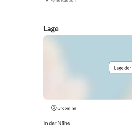
•
keine Kaution
Lage
Lage der
Gröbming
In der Nähe