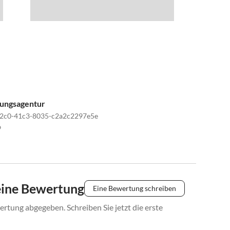
tungsagentur
2c0-41c3-8035-c2a2c2297e5e
9
eine Bewertung
Eine Bewertung schreiben
rtung abgegeben. Schreiben Sie jetzt die erste