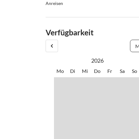
Anreisen
Unser Ferienhaus liegt von Gröbming Richtung Sto
KFZ Mazda Werkstatt.
Verfügbarkeit
Parken Sie bitte direkt vor der Doppelgarage.
M
Anreise ab 14.00 Uhr.
2026
Abreise bis spätestens 09.00 Uhr.
Mo
Di
Mi
Do
Fr
Sa
So