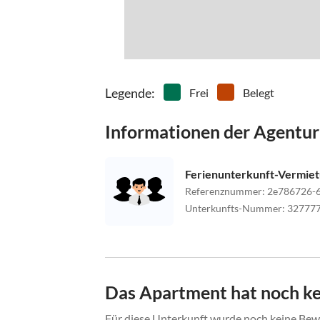
Legende
:
Frei
Belegt
Informationen der Agentur
Ferienunterkunft-Vermie
Referenznummer
:
2e786726-6
Unterkunfts-Nummer
:
32777
Das Apartment hat noch k
Für diese Unterkunft wurde noch keine Bewe