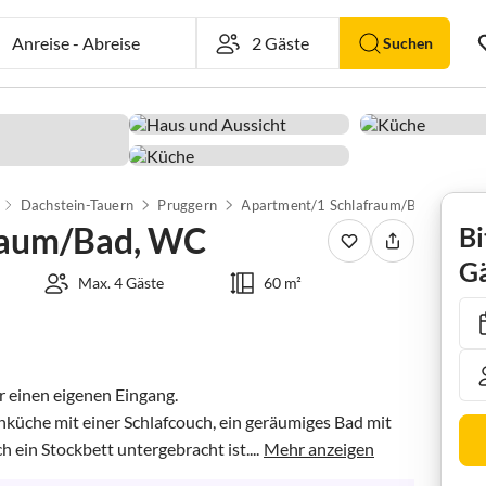
Anreise
-
Abreise
Suchen
Dachstein-Tauern
Pruggern
Apartment/1 Schlafraum/Bad, WC
raum/Bad, WC
Bi
Gä
Max. 4 Gäste
60 m²
einen eigenen Eingang. 

küche mit einer Schlafcouch, ein geräumiges Bad mit 
ein Stockbett untergebracht ist....
Mehr anzeigen