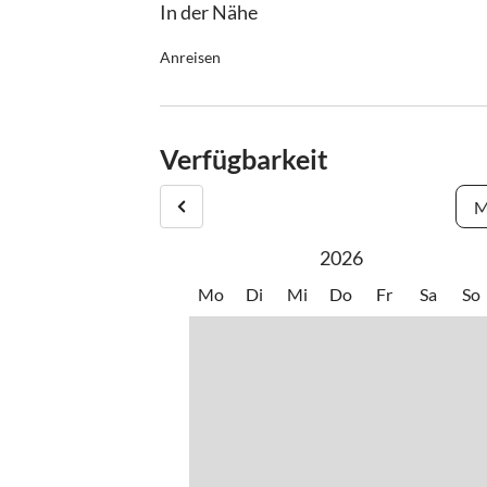
In der Nähe
Anreisen
Check in: 14.00 Uhr
Check out: 10.00 Uhr
Weg: Direkt von der Bundesstraße 200 m nach W
Verfügbarkeit
M
2026
Mo
Di
Mi
Do
Fr
Sa
So