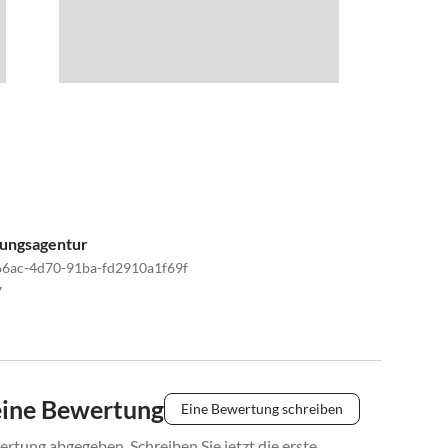
tungsagentur
6ac-4d70-91ba-fd2910a1f69f
7
eine Bewertung
Eine Bewertung schreiben
rtung abgegeben. Schreiben Sie jetzt die erste