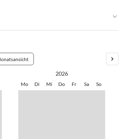
esteinfahrt Gröbming rechts. Gut beschildert!
onatsansicht
2026
Mo
Di
Mi
Do
Fr
Sa
So