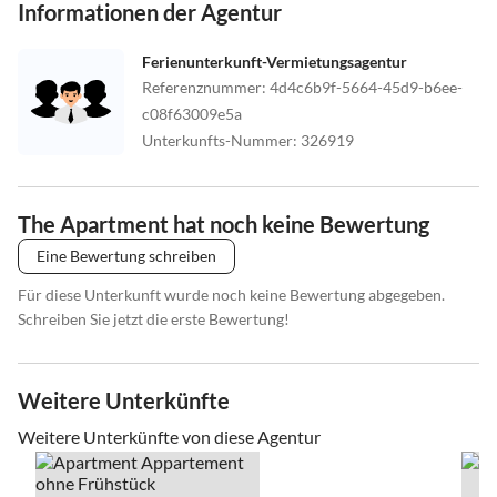
Informationen der Agentur
Navi Adresse: Salzburgerstrasse 777 (Krankenhaus-Schladming /
gegenüber
Ferienunterkunft-Vermietungsagentur
ist unser Büro in einem kleinen Holzhaus)
Referenznummer
:
4d4c6b9f-5664-45d9-b6ee-
c08f63009e5a
(Bürokoordinaten: +47° 23' 28.26", +13° 40' 40.50")
Unterkunfts-Nummer
:
326919
Wir wünschen ihnen jetzt schon einen schönen Urlaub und freuen
uns Sie bei uns in
The Apartment hat noch keine Bewertung
Schladming begrüßen zu dürfen!
Eine Bewertung schreiben
Für diese Unterkunft wurde noch keine Bewertung abgegeben.
Bei Fragen oder Wünschen, stehen wir Ihnen gerne zur Verfügung!
Schreiben Sie jetzt die erste Bewertung!
Mit freundlichen Grüßen
Ihr Team von schladmingurlaub
Weitere Unterkünfte
Maistatt 724 - neben Planai West
Weitere Unterkünfte von diese Agentur
8970 Schladming