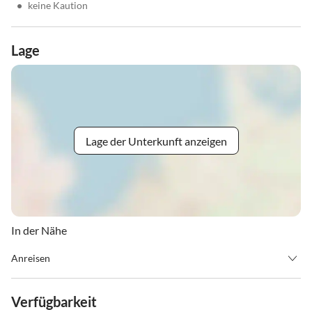
•
keine Kaution
Lage
Lage der Unterkunft anzeigen
In der Nähe
Anreisen
Bitte teilen Sie uns auch noch Ihre genaue Adresse, eine Mobil-
Telefonnummer und
Verfügbarkeit
ungefähre Ankunftszeit mit, VIELEN DANK!