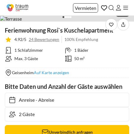
Vermieten
1 / 21
Ferienwohnung Rosi`s Kuschelapartment
4.92/5
24 Bewertungen
100% Empfehlung
1 Schlafzimmer
1 Bäder
Max. 3 Gäste
50 m²
Geisenheim
Auf Karte anzeigen
Bitte Daten und Anzahl der Gäste auswählen
Anreise
-
Abreise
Unverbindlich anfragen