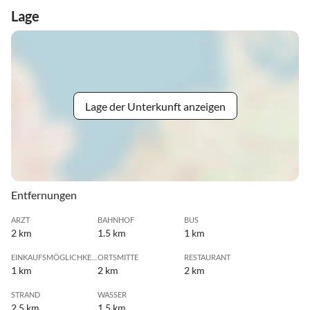
Lage
Lage der Unterkunft anzeigen
Entfernungen
ARZT
BAHNHOF
BUS
2 km
1.5 km
1 km
EINKAUFSMÖGLICHKEIT
ORTSMITTE
RESTAURANT
1 km
2 km
2 km
STRAND
WASSER
2.5 km
1.5 km