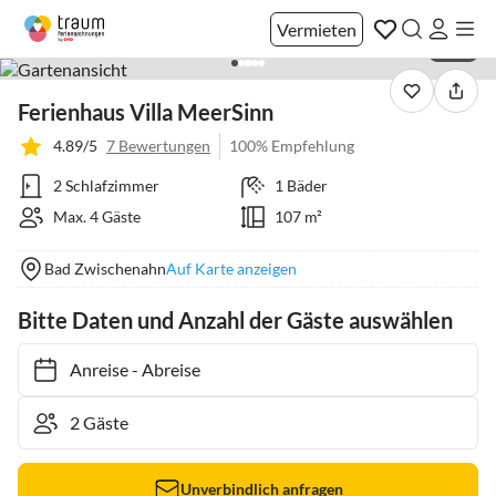
Vermieten
1 / 21
Ferienhaus Villa MeerSinn
4.89/5
7 Bewertungen
100% Empfehlung
2 Schlafzimmer
1 Bäder
Max. 4 Gäste
107 m²
Bad Zwischenahn
Auf Karte anzeigen
Bitte Daten und Anzahl der Gäste auswählen
Anreise
-
Abreise
Unverbindlich anfragen