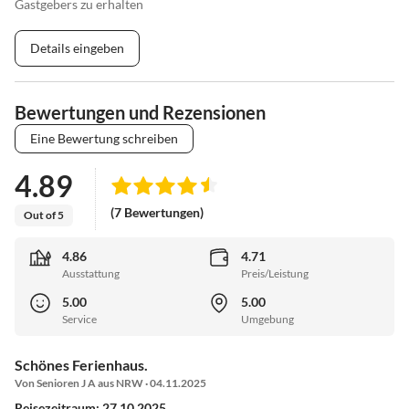
Gastgebers zu erhalten
Bahnhof und die Bahnsteige sind alle barrierefrei zugänglich. Vor
dem Bahnhof ist ein Taxi-Stand. Mit dem Taxi sind es nur wenige
Details eingeben
Minuten zur Villa MeerSinn.
Bewertungen und Rezensionen
Eine Bewertung schreiben
4.89
(7 Bewertungen)
Out of 5
4.86
4.71
Ausstattung
Preis/Leistung
5.00
5.00
Service
Umgebung
Schönes Ferienhaus.
Von Senioren J A aus NRW · 04.11.2025
Reisezeitraum: 27.10.2025