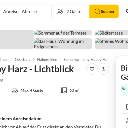
Anreise
-
Abreise
Suchen
chsen
Oberharz
Hahnenklee
Ferienwohnung Happy Harz - Lichtblick
 Harz - Lichtblick
Bi
Gä
ng
Max. 4 Gäste
60 m²
 deinem Anreisedatum.
ch vor Ablauf der Frist direkt an den Vermieter. Du