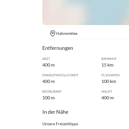
Hahnenklee
Entfernungen
ARZT
BAHNHOF
400 m
15 km
EINKAUFSMÖGLICHKEIT
FLUGHAFEN
400 m
100 km
RESTAURANT
SKILIFT
100 m
400 m
In der Nähe
Unsere Freizeittipps