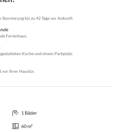
n Stornierung bis zu 42 Tage vor Ankunft.
eunde
nde Ferienhaus.
t
sgestatteten Küche und einem Parkplatz.
 vor Ihrer Haustür.
1 Bäder
60 m²