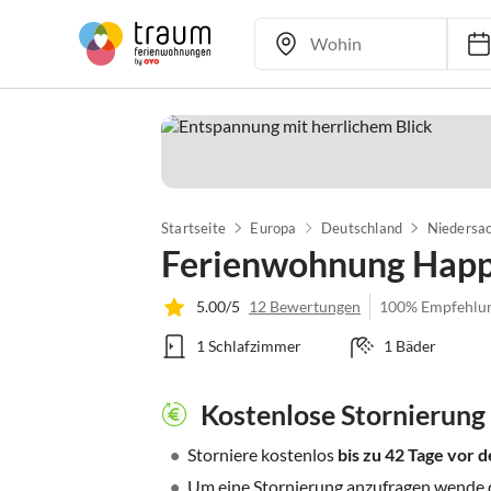
Startseite
Europa
Deutschland
Niedersa
Ferienwohnung Happy
5.00/5
12 Bewertungen
100% Empfehlu
1 Schlafzimmer
1 Bäder
Kostenlose Stornierung
•
Storniere kostenlos
bis zu 42 Tage vor
•
Um eine Stornierung anzufragen wende di