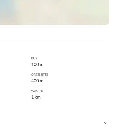
BUS
100 m
ORTSMITTE
400 m
WASSER
1 km