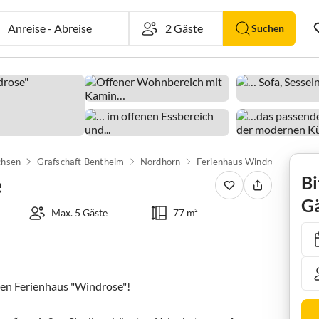
Anreise
-
Abreise
Suchen
chsen
Grafschaft Bentheim
Nordhorn
Ferienhaus Windrose
e
Bi
Gä
Max. 5 Gäste
77 m²
en Ferienhaus "Windrose"!
