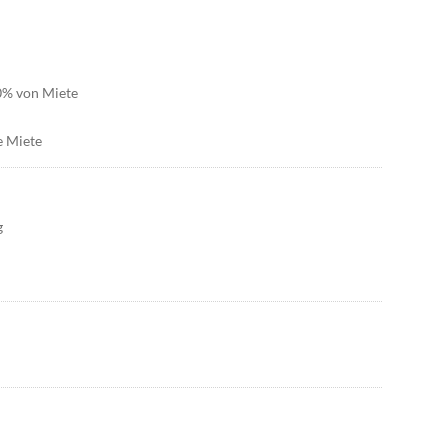
30% von Miete
e Miete
g