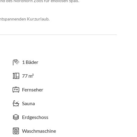
 und des Nordhorn Zoos für endlosen Spaß.
entspannenden Kurzurlaub.
1 Bäder
77 m²
Fernseher
Sauna
Erdgeschoss
Waschmaschine