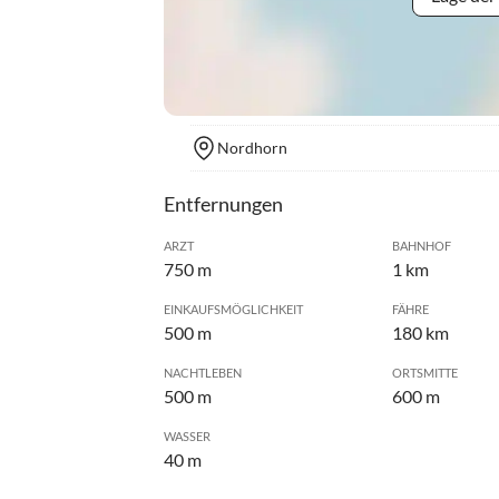
Nordhorn
Entfernungen
ARZT
BAHNHOF
750 m
1 km
EINKAUFSMÖGLICHKEIT
FÄHRE
500 m
180 km
NACHTLEBEN
ORTSMITTE
500 m
600 m
WASSER
40 m