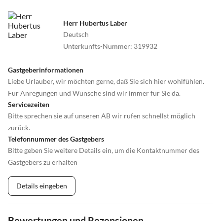
Weihnachtsmarkt statt. Wir selbst lieben die hausgemachte Wurst
zum Beispiel: Wildschweinmettwurst.
Herr Hubertus Laber
Deutsch
Abfahrt Zurow - Warin, auf der linken Seite.
Unterkunfts-Nummer
:
319932
Wonnemar, Saunalandschaft und Spa Wellness: 23966 Wismar
Gastgeberinformationen
Bügermeister-Haupt-Str. 38.
Liebe Urlauber, wir möchten gerne, daß Sie sich hier wohlfühlen.
Besuchen Sie unbedingt die Erdhügelsauna, sie wird durch
Für Anregungen und Wünsche sind wir immer für Sie da.
Holzfeuer aufgeheizt. Das Feuer ist rundum zu sehen. Eine
Servicezeiten
besondere Atraktion ist auch die Steinsauna, lassen Sie sich
Bitte sprechen sie auf unseren AB wir rufen schnellst möglich
überraschen.
zurück.
Telefonnummer des Gastgebers
Stiftskirche zu Warin: Die neugotische Kirche wurde 1878
Bitte geben Sie weitere Details ein, um die Kontaktnummer des
neugebaut und eingeweiht. Drei großen Eisenglocken stehen als
Gastgebers zu erhalten
Zierde vor der Kirche.
Details eingeben
1000 jährige Wallensteineiche: Am Sportplatz von Warin.
Man sagt, unter der Eiche rastete einst Wallenstein bei seinen
Bewertungen und Rezensionen