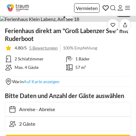
Vermieten
1 / 38
Ferienhaus direkt am "Groß Labenzer See" mit
Ruderboot
4.80/5
5 Bewertungen
100% Empfehlung
2 Schlafzimmer
1 Bäder
Max. 4 Gäste
57 m²
Warin
Auf Karte anzeigen
Bitte Daten und Anzahl der Gäste auswählen
Anreise
-
Abreise