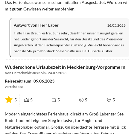
Das Ferienhaus war sehr schön mit allem Ausgestattet. Würden wir
historisch rekonstruiert und restauriert. Leider nicht für
mit guten Gewissen weiter empfehlen.
Tagesgäste. Nur für Konzerte und Tagungen.
Antwort von Herr Laber
16.05.2026
Archäologisches Freilichtmuseum: Groß Raden Erfahren Sie mehr
Hallo Frau Braun, es freut uns sehr , dass Ihnen unser Haus gut gefallen
über das Leben der Slawen in Mecklenburg-Vorpommern!
hat. Leider gehört uns der See nicht, für den Besatz und des Preises der
Angelkarten ist der Fischereipächter zuständig. Vielleicht haben Sie das
Oldtimermuseum Groß Raden: Ca. 100 Motorräder und 10 PKWs
nächste Mal ja mehr Glück. Viele Grüße aus Kiel Hubertus Laber
der Baujahre von 1924 bis 1970, bietet zahlreiches Interieur
ausreichend Gelegenheit für eine lange Verweildauer.
Wuderschöne Urlaubszeit in Mecklenburg-Vorpommern
Von Heitschmidt aus Köln · 24.07.2023
Alte Backsteinkirche in Jesendorf: Die Jesendorfer Kirche wurde,
Reisezeitraum: 09.06.2023
so nimmt man an, um 1300 von dem Ritter von Stralendorff erbaut.
verreist als:
Es ist ein Bauwerk im gotischen Stil.
5
5
5
5
5
Mecklenburger Kutschenmuseum: Das Museum liegt inKobrow.
Lassen Sie in jene Zeit versetzen, in der diese Fahrzeuge die
Modern eingerichtetes Ferienhaus, direkt am Groß Labenzer See.
Ruderboot mit eigenen Steg inklusive, für Angler und
bestimmenden Fortbewegungs- und Transportmittel waren. Mit
Naturliebhaber optimal. Großzügig überdachte Terrasse mit Blick
fast 150 Kutschen, Wagen, Fuhrwerken und Pferdeschlitten.
auf den See. Freundlicher Vermieter und Verwalter. Sehr zu