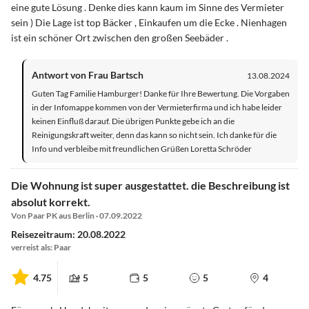
eine gute Lösung . Denke dies kann kaum im Sinne des Vermieter
sein ) Die Lage ist top Bäcker , Einkaufen um die Ecke . Nienhagen
ist ein schöner Ort zwischen den großen Seebäder .
Antwort von Frau Bartsch
13.08.2024
Guten Tag Familie Hamburger! Danke für Ihre Bewertung. Die Vorgaben
in der Infomappe kommen von der Vermieterfirma und ich habe leider
keinen Einfluß darauf. Die übrigen Punkte gebe ich an die
Reinigungskraft weiter, denn das kann so nicht sein. Ich danke für die
Info und verbleibe mit freundlichen Grüßen Loretta Schröder
Die Wohnung ist super ausgestattet. die Beschreibung ist
absolut korrekt.
Von Paar PK aus Berlin · 07.09.2022
Reisezeitraum: 20.08.2022
verreist als: Paar
4.75
5
5
5
4