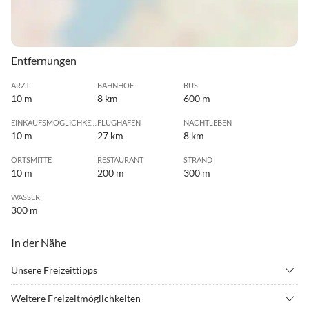
Entfernungen
ARZT
BAHNHOF
BUS
10 m
8 km
600 m
EINKAUFSMÖGLICHKEIT
FLUGHAFEN
NACHTLEBEN
10 m
27 km
8 km
ORTSMITTE
RESTAURANT
STRAND
10 m
200 m
300 m
WASSER
300 m
In der Nähe
Unsere Freizeittipps
•
Angeln
•
Badminton
Weitere Freizeitmöglichkeiten
•
Basketball
•
Beachvolleyball