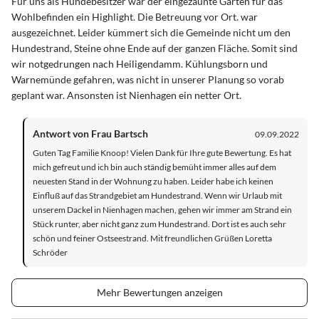
Für uns als Hundebesitzer war der eingezäunte Garten für das
Wohlbefinden ein Highlight. Die Betreuung vor Ort. war
ausgezeichnet. Leider kümmert sich die Gemeinde nicht um den
Hundestrand, Steine ohne Ende auf der ganzen Fläche. Somit sind
wir notgedrungen nach Heiligendamm. Kühlungsborn und
Warnemünde gefahren, was nicht in unserer Planung so vorab
geplant war. Ansonsten ist Nienhagen ein netter Ort.
Antwort von Frau Bartsch
09.09.2022
Guten Tag Familie Knoop! Vielen Dank für Ihre gute Bewertung. Es hat
mich gefreut und ich bin auch ständig bemüht immer alles auf dem
neuesten Stand in der Wohnung zu haben. Leider habe ich keinen
Einfluß auf das Strandgebiet am Hundestrand. Wenn wir Urlaub mit
unserem Dackel in Nienhagen machen, gehen wir immer am Strand ein
Stück runter, aber nicht ganz zum Hundestrand. Dort ist es auch sehr
schön und feiner Ostseestrand. Mit freundlichen Grüßen Loretta
Schröder
Mehr Bewertungen anzeigen