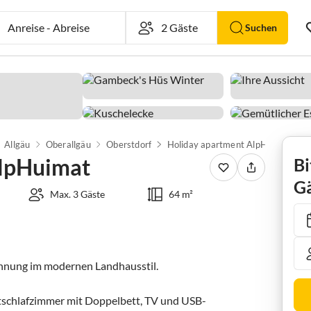
Anreise
-
Abreise
Suchen
Allgäu
Oberallgäu
Oberstdorf
Holiday apartment AlpHuimat
AlpHuimat
Bi
Gä
Max. 3 Gäste
64 m²
Wohnung im modernen Landhausstil. 

ptschlafzimmer mit Doppelbett, TV und USB-