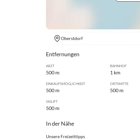
Oberstdorf
Entfernungen
ARZT
BAHNHOF
500 m
1 km
EINKAUFSMÖGLICHKEIT
ORTSMITTE
500 m
500 m
SKILIFT
500 m
In der Nähe
Unsere Freizeittipps