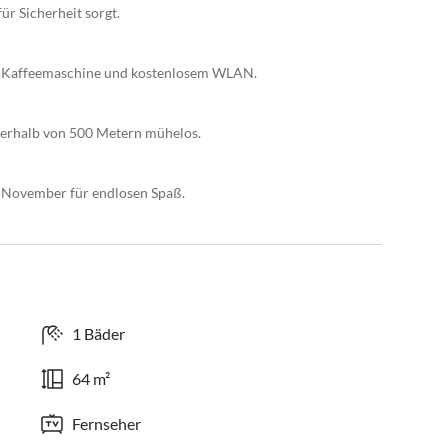
r Sicherheit sorgt.
r, Kaffeemaschine und kostenlosem WLAN.
nnerhalb von 500 Metern mühelos.
s November für endlosen Spaß.
1 Bäder
64 m²
Fernseher