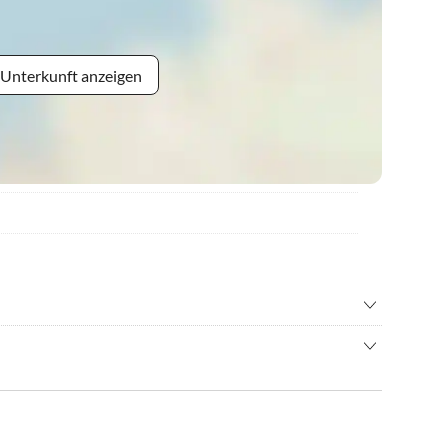
 Unterkunft anzeigen
teigen
•
Fahrradverleih
n
•
Mountainbiking
hren/ Cycling
•
Rodeln
swürdigkeiten
•
Sommerrodelbahn
•
Wandern