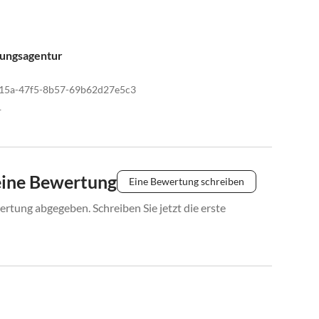
tungsagentur
15a-47f5-8b57-69b62d27e5c3
1
eine Bewertung
Eine Bewertung schreiben
rtung abgegeben. Schreiben Sie jetzt die erste