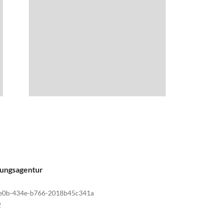
tungsagentur
e0b-434e-b766-2018b45c341a
2