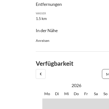
Entfernungen
WASSER
1.5 km
In der Nähe
Anreisen
Bitte geben Sie Ihre Ankunftszeit bekannt!
Verfügbarkeit
M
2026
Mo
Di
Mi
Do
Fr
Sa
So