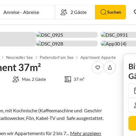
Anreise
-
Abreise
Suchen
Neusiedler See
Podersdorf am See
Apartment Appartement 37m²
ment 37m²
Bi
Gä
Max. 2 Gäste
37 m²
en, mit Kochnische (Kaffeemaschine und  Geschirr 
adiowecker, Fön, Kabel-TV und  Safe ausgestattet.

 wir Appartements für 2 bis 7...
Mehr anzeigen