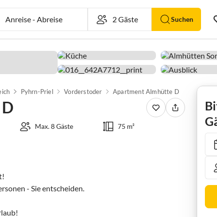
Anreise
-
Abreise
Suchen
eich
Pyhrn-Priel
Vorderstoder
Apartment Almhütte D
 D
Bi
Gä
Max. 8 Gäste
75 m²
 

rsonen - Sie entscheiden.

laub!
