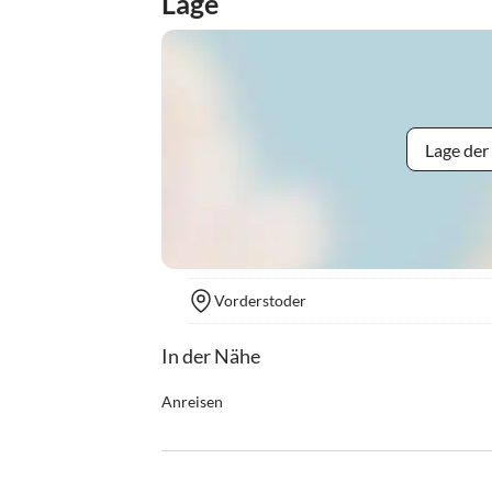
Lage
Lage der
Vorderstoder
In der Nähe
Anreisen
Am Ortsende von Vorderstoder zweigen Sie bei de
finden dort unseren Almgasthof in herrlicher Hö