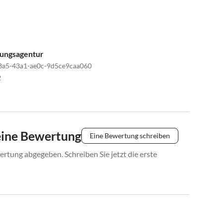
tungsagentur
8a5-43a1-ae0c-9d5ce9caa060
2
eine Bewertung
Eine Bewertung schreiben
rtung abgegeben. Schreiben Sie jetzt die erste