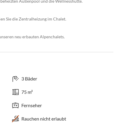
 beheizten Außenpool und die Wellnesshütte.
n Sie die Zentralheizung im Chalet.
 unseren neu erbauten Alpenchalets.
3 Bäder
75 m²
Fernseher
Rauchen nicht erlaubt