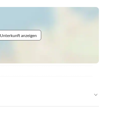
 Unterkunft anzeigen
r Hackl-Säge ab und folgen der Straße ca. 3,5 km bergauf. Sie
henlage.