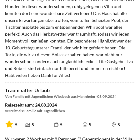
Hunden in dieser wunderschönen, ruhig gelegenen Villa und
konnten dort eine wunderbare Zeit verleben! Das Haus hat alle
unsere Erwartungen übertroffen, vom tollen beheizten Pool, der
Tischtennisplatte bis zum entspannenden Whirpool war alles
perfekt! Auch das Herbstwetter war traumhaft, sodass wir jeden
Moment voll genießen konnten. Ein besonderes Highlight war der
10. Geburtstag unserer Franzi, den wir hier gefeiert haben. Die
Torte, die wir zu diesem Anlass erhalten haben, war nicht nur
wunderschön, sondern auch unglaublich lecker! Die Gastgeber Iva
und Robert sind einfach nur hilfsbereit und immer erreichbar!
Habt vielen lieben Dank für Alles!
Traumhafter Urlaub
Von Familie mit Jugendlichen Wiesbeck aus Mannheim · 08.09.2024
Reisezeitraum: 24.08.2024
verreist als: Familie mit Jugendlichen
5
5
5
5
5
Wir waren 2 Wochen mit 8 Personen (3 Generationen) in der Villa