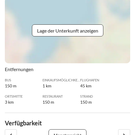
Lage der Unterkunft anzeigen
Entfernungen
BUS
EINKAUFSMÖGLICHKEIT
FLUGHAFEN
150 m
1 km
45 km
ORTSMITTE
RESTAURANT
STRAND
3 km
150 m
150 m
Verfügbarkeit