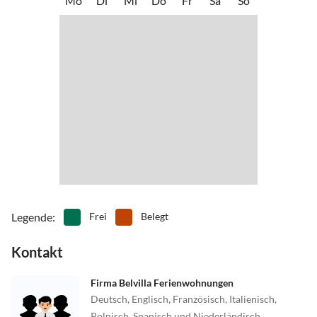
Mo
Di
Mi
Do
Fr
Sa
So
Legende
:
Frei
Belegt
Kontakt
Firma Belvilla Ferienwohnungen
Deutsch, Englisch, Französisch, Italienisch,
Polnisch, Spanisch und Niederländisch