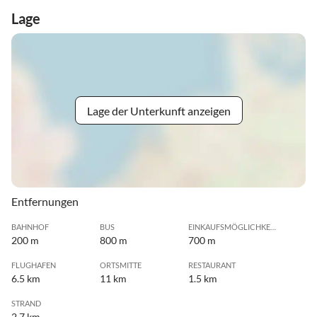
Lage
Lage der Unterkunft anzeigen
Entfernungen
BAHNHOF
BUS
EINKAUFSMÖGLICHKEIT
200 m
800 m
700 m
FLUGHAFEN
ORTSMITTE
RESTAURANT
6.5 km
11 km
1.5 km
STRAND
2.7 km