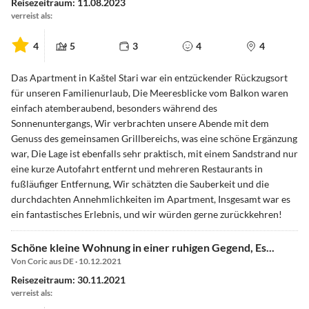
Reisezeitraum: 11.08.2023
verreist als:
4
5
3
4
4
Das Apartment in Kaštel Stari war ein entzückender Rückzugsort
für unseren Familienurlaub, Die Meeresblicke vom Balkon waren
einfach atemberaubend, besonders während des
Sonnenuntergangs, Wir verbrachten unsere Abende mit dem
Genuss des gemeinsamen Grillbereichs, was eine schöne Ergänzung
war, Die Lage ist ebenfalls sehr praktisch, mit einem Sandstrand nur
eine kurze Autofahrt entfernt und mehreren Restaurants in
fußläufiger Entfernung, Wir schätzten die Sauberkeit und die
durchdachten Annehmlichkeiten im Apartment, Insgesamt war es
ein fantastisches Erlebnis, und wir würden gerne zurückkehren!
Schöne kleine Wohnung in einer ruhigen Gegend, Es...
Von Coric aus DE · 10.12.2021
Reisezeitraum: 30.11.2021
verreist als: