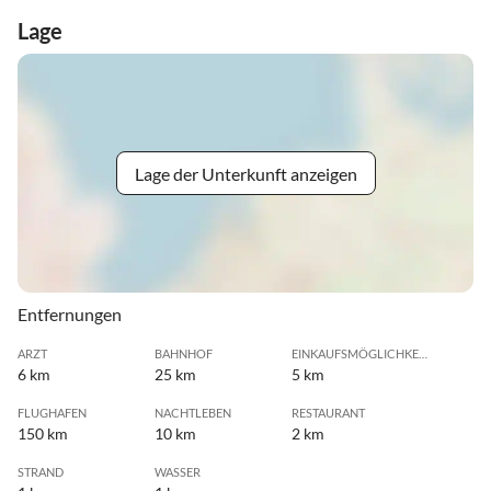
Lage
Lage der Unterkunft anzeigen
Entfernungen
ARZT
BAHNHOF
EINKAUFSMÖGLICHKEIT
6 km
25 km
5 km
FLUGHAFEN
NACHTLEBEN
RESTAURANT
150 km
10 km
2 km
STRAND
WASSER