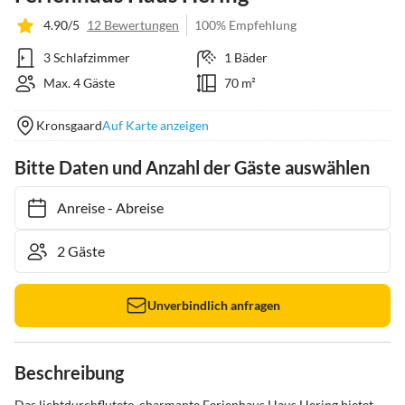
4.90/5
12 Bewertungen
100% Empfehlung
3 Schlafzimmer
1 Bäder
Max. 4 Gäste
70 m²
Kronsgaard
Auf Karte anzeigen
Bitte Daten und Anzahl der Gäste auswählen
Anreise
-
Abreise
Unverbindlich anfragen
Beschreibung
Das lichtdurchflutete, charmante Ferienhaus Haus Hering bietet 