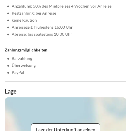
•
Anzahlung: 50% des Mietpreises 4 Wochen vor Anreise
•
Restzahlung: bei Anreise
•
keine Kaution
•
Anreisezeit: frühestens 16:00 Uhr
•
Abreise: bis spätestens 10:00 Uhr
Zahlungsmöglichkeiten
•
Barzahlung
•
Überweisung
•
PayPal
Lage
Lage der Unterkunft anzeigen