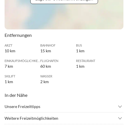
Entfernungen
ARZT
BAHNHOF
BUS
10 km
15 km
1 km
EINKAUFSMÖGLICHKEIT
FLUGHAFEN
RESTAURANT
7 km
60 km
1 km
SKILIFT
WASSER
1 km
2 km
In der Nähe
Unsere Freizeittipps
•
Angeln
•
Beachvolleyball
Weitere Freizeitmöglichkeiten
•
Bergwandern
•
Bogenschießen
Motorradfahren, Wasserkletterpark in Riol, Tierpark,