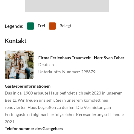
•
Sommerrodelbahn
•
Spielplatz
Atmosphäre laden die Skihütte des Skiclub Dollberg sowie die
•
Spielscheune/ Indoorspielplatz
•
Surfen
Köhlerhütte unterhalb der Skibahn gerne ein.
•
Tanzen
•
Tennis
•
Theater
•
Tretbootfahren
Legende
:
Frei
Belegt
•
Vögel beobachten
•
Wakeboarden
Kontakt
•
Wandern
•
Wasserski
•
Wassersport
•
Weinprobe
•
Wellness
•
Windsurfen
Firma Ferienhaus Traumzeit - Herr Sven Faber
•
Zelten
•
Zoo
Deutsch
Unterkunfts-Nummer
:
298879
Gastgeberinformationen
Das in ca. 1900 erbaute Haus befindet sich seit 2020 in unserem
Besitz. Wir freuen uns sehr, Sie in unserem komplett neu
renovierten Haus begrüßen zu dürfen. Die Vermietung an
Feriengäste erfolgt nach erfolgreicher Kernsanierung seit Januar
2021.
Telefonnummer des Gastgebers