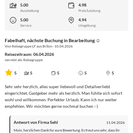
5.00
4.98
Ausstattung
Preis/Leistung
5.00
4.94
Service
Umgebung
Fabelhaft, nächste Buchung in Bearbeitung ☺️
Von Reisegruppe LF aus Brilon · 10.04.2026
Reisezeitraum: 06.04.2026
verreist als: Reisegruppe
5
5
5
5
5
Sehr sehr herzlich, alles super liebevoll und Detailverliebt
eingerichtet, Gastgeber mehr als herzlich. Man fühlte sich sofort
wohl und willkommen. Perfekter Urlaub. Kann ich nur weiter
empfehlen. Wir möchten gerne nochmal buchen :-)
Antwort von Firma Sehl
11.04.2026
Moin, herzlichen Dank für eure Bewertung. Es freut uns sehr, dass ihr