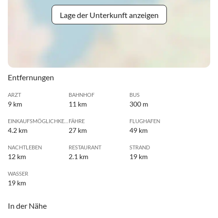
Lage der Unterkunft anzeigen
Entfernungen
ARZT
BAHNHOF
BUS
9 km
11 km
300 m
EINKAUFSMÖGLICHKEIT
FÄHRE
FLUGHAFEN
4.2 km
27 km
49 km
NACHTLEBEN
RESTAURANT
STRAND
12 km
2.1 km
19 km
WASSER
19 km
In der Nähe