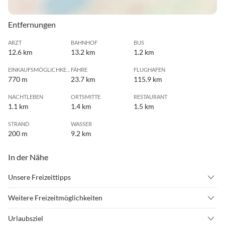
Entfernungen
ARZT
BAHNHOF
BUS
12.6 km
13.2 km
1.2 km
EINKAUFSMÖGLICHKEIT
FÄHRE
FLUGHAFEN
770 m
23.7 km
115.9 km
NACHTLEBEN
ORTSMITTE
RESTAURANT
1.1 km
1.4 km
1.5 km
STRAND
WASSER
200 m
9.2 km
In der Nähe
Unsere Freizeittipps
•
Angeln
•
Beachvolleyball
Weitere Freizeitmöglichkeiten
•
Fahrradverleih
•
Inliner fahren
Das Meereszentrum auf Fehmarn oder das subtropische
•
Joggen
•
Kitesurfen
Urlaubsziel