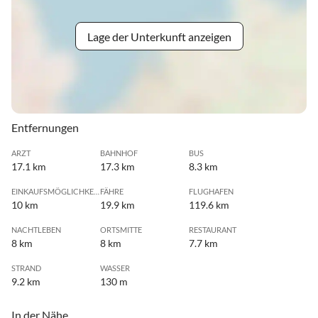
Lage der Unterkunft anzeigen
Entfernungen
ARZT
BAHNHOF
BUS
17.1 km
17.3 km
8.3 km
EINKAUFSMÖGLICHKEIT
FÄHRE
FLUGHAFEN
10 km
19.9 km
119.6 km
NACHTLEBEN
ORTSMITTE
RESTAURANT
8 km
8 km
7.7 km
STRAND
WASSER
9.2 km
130 m
In der Nähe