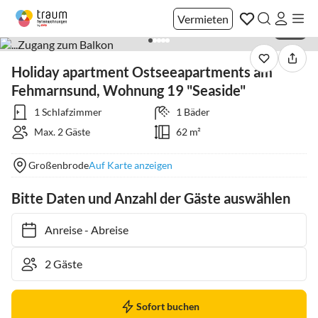
Vermieten
1 / 22
Holiday apartment Ostseeapartments am
Fehmarnsund, Wohnung 19 "Seaside"
1 Schlafzimmer
1 Bäder
Max. 2 Gäste
62 m²
Großenbrode
Auf Karte anzeigen
Bitte Daten und Anzahl der Gäste auswählen
Anreise
-
Abreise
Sofort buchen