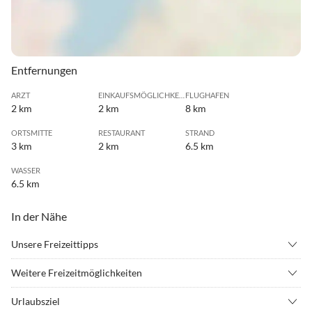
Entfernungen
ARZT
EINKAUFSMÖGLICHKEIT
FLUGHAFEN
2 km
2 km
8 km
ORTSMITTE
RESTAURANT
STRAND
3 km
2 km
6.5 km
WASSER
6.5 km
In der Nähe
Unsere Freizeittipps
•
Badminton
•
Basketball
Weitere Freizeitmöglichkeiten
•
Beachvolleyball
•
Bowling
Trieste > Pazin > Pula
•
Casino
•
Cross Motorrad
Urlaubsziel