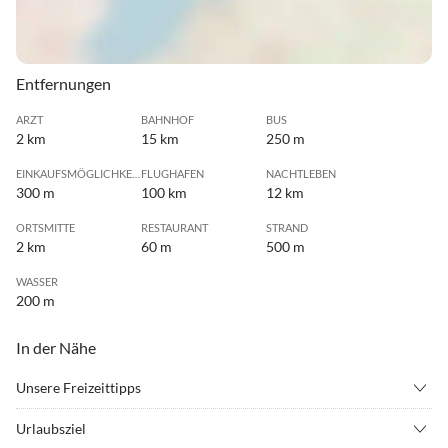
Entfernungen
ARZT
BAHNHOF
BUS
2 km
15 km
250 m
EINKAUFSMÖGLICHKEIT
FLUGHAFEN
NACHTLEBEN
300 m
100 km
12 km
ORTSMITTE
RESTAURANT
STRAND
2 km
60 m
500 m
WASSER
200 m
In der Nähe
Unsere Freizeittipps
•
Fitness
•
Inliner fahren
Urlaubsziel
•
Joggen
•
Radfahren/ Cycling