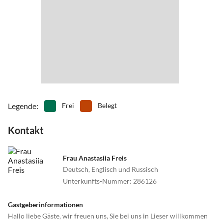
Flughafen Frankfurt-Hahn (35 km)
Flughafen Luxemburg (75 km)
Flughafen Köln/Bonn (140 km)
Flughafen Frankfurt (140 km)
Legende
:
Frei
Belegt
Kontakt
Frau Anastasiia Freis
Deutsch, Englisch und Russisch
Unterkunfts-Nummer
:
286126
Gastgeberinformationen
Hallo liebe Gäste, wir freuen uns, Sie bei uns in Lieser willkommen