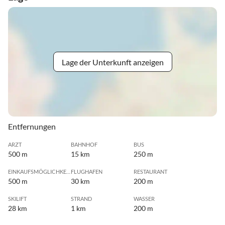
Lage der Unterkunft anzeigen
Entfernungen
ARZT
BAHNHOF
BUS
500 m
15 km
250 m
EINKAUFSMÖGLICHKEIT
FLUGHAFEN
RESTAURANT
500 m
30 km
200 m
SKILIFT
STRAND
WASSER
28 km
1 km
200 m