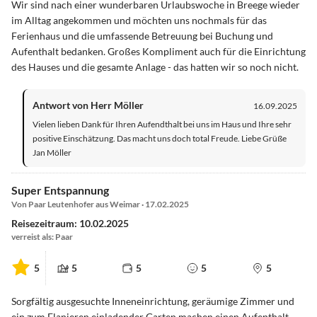
Wir sind nach einer wunderbaren Urlaubswoche in Breege wieder
im Alltag angekommen und möchten uns nochmals für das
Ferienhaus und die umfassende Betreuung bei Buchung und
Aufenthalt bedanken. Großes Kompliment auch für die Einrichtung
des Hauses und die gesamte Anlage - das hatten wir so noch nicht.
Antwort von Herr Möller
16.09.2025
Vielen lieben Dank für Ihren Aufendthalt bei uns im Haus und Ihre sehr
positive Einschätzung. Das macht uns doch total Freude. Liebe Grüße
Jan Möller
Super Entspannung
Von Paar Leutenhofer aus Weimar · 17.02.2025
Reisezeitraum: 10.02.2025
verreist als: Paar
5
5
5
5
5
Sorgfältig ausgesuchte Inneneinrichtung, geräumige Zimmer und
ein zum Flanieren einladender Garten machen einen Aufenthalt