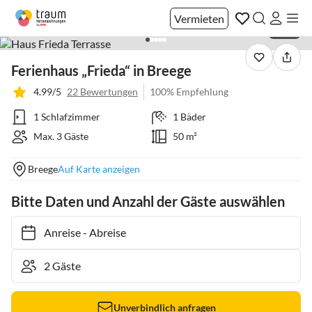
Vermieten
1 / 35
Ferienhaus „Frieda“ in Breege
4.99/5
22 Bewertungen
100% Empfehlung
1 Schlafzimmer
1 Bäder
Max. 3 Gäste
50 m²
Breege
Auf Karte anzeigen
Bitte Daten und Anzahl der Gäste auswählen
Anreise
-
Abreise
Unverbindlich anfragen