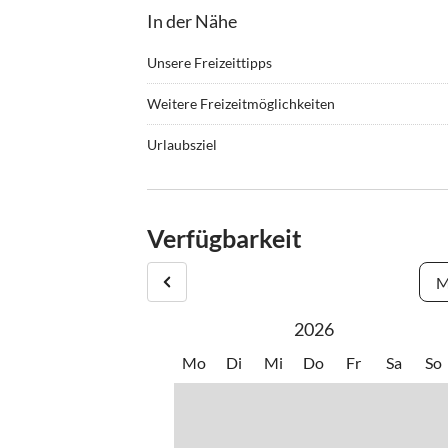
In der Nähe
Unsere Freizeittipps
•
Bergsteigen
•
Falls
Weitere Freizeitmöglichkeiten
•
Joggen
•
Mount
Wandern, Mountainbiken, Paragliden, Tennis, 
•
Schifffahrt/Bootstour
•
Schw
Urlaubsziel
•
Wasserski
•
Wasse
Viele kleine, typisch italienische Restaurants, 
•
Windsurfen
Umgebung. Ein öffentliches Schwimmbad finden 
Die herrliche Landschaft lädt ein zum Wandern
Verfügbarkeit
M
2026
Mo
Di
Mi
Do
Fr
Sa
So