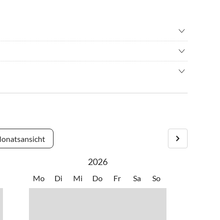
chirm springen
•
Grillen
ainbiking
•
Reiten
Schwimmen,
immen
•
Tennis
rsport
•
Weinprobe
Bars und Einkaufsmöglichkeiten erwarten Sie in der näheren
Sie im 2 km entfernten Prabione.
, Mountainbiken und Entspannen.
onatsansicht
2026
Mo
Di
Mi
Do
Fr
Sa
So