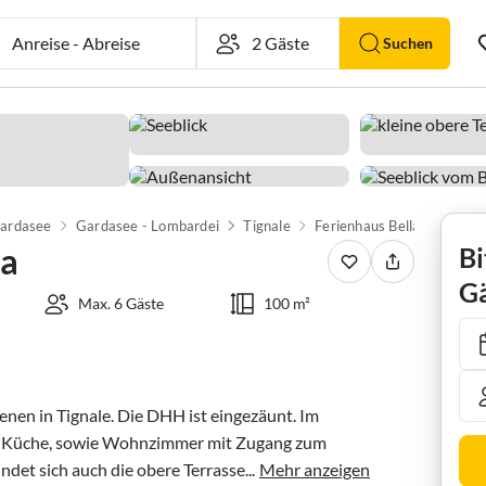
Anreise
-
Abreise
Suchen
ardasee
Gardasee - Lombardei
Tignale
Ferienhaus Bella Vista
ta
Bi
Gä
Max. 6 Gäste
100 m²
nen in Tignale. Die DHH ist eingezäunt. Im 
d Küche, sowie Wohnzimmer mit Zugang zum 
det sich auch die obere Terrasse...
Mehr anzeigen