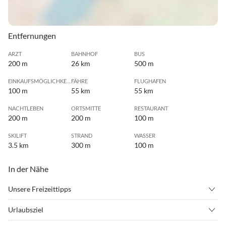
Entfernungen
ARZT
BAHNHOF
BUS
200 m
26 km
500 m
EINKAUFSMÖGLICHKEIT
FÄHRE
FLUGHAFEN
100 m
55 km
55 km
NACHTLEBEN
ORTSMITTE
RESTAURANT
200 m
200 m
100 m
SKILIFT
STRAND
WASSER
3.5 km
300 m
100 m
In der Nähe
Unsere Freizeittipps
•
Angeln
•
Badminton
Urlaubsziel
•
Basketball
•
Beachvolleyball
Die moderne Ferienwohnung Mara Premium liegt im neugebauten