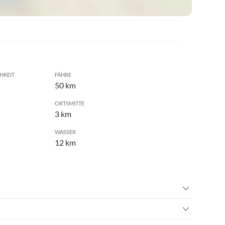
HKEIT
FÄHRE
50 km
ORTSMITTE
3 km
WASSER
12 km
volleyball
•
Bergwandern
o
•
Delphine beobachten
s - www.aqualand.es oder Teilnahme an einer Delfin- und