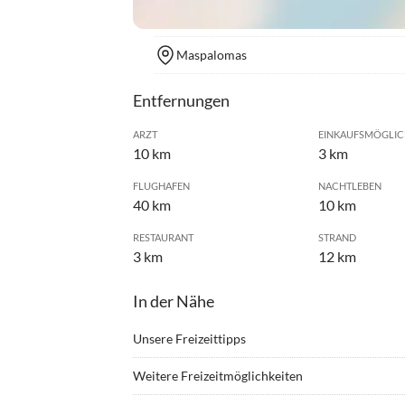
Maspalomas
Entfernungen
ARZT
EINKAUFSMÖGLIC
10 km
3 km
FLUGHAFEN
NACHTLEBEN
40 km
10 km
RESTAURANT
STRAND
3 km
12 km
In der Nähe
Unsere Freizeittipps
•
Angeln
•
Beach
Weitere Freizeitmöglichkeiten
•
Bogenschießen
•
Casin
Besuch des Wasserpark „Aqualand“ in Maspaloma