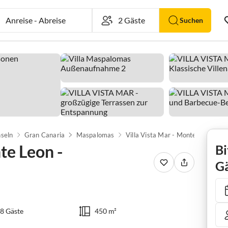
Anreise
-
Abreise
Suchen
nseln
Gran Canaria
Maspalomas
Villa Vista Mar - Monte Leon - Maspalomas
te Leon -
Bi
Gä
8 Gäste
450 m²