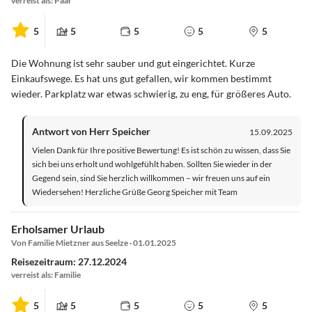
verreist als: Paar
5
5
5
5
5
Die Wohnung ist sehr sauber und gut eingerichtet. Kurze
Einkaufswege. Es hat uns gut gefallen, wir kommen bestimmt
wieder. Parkplatz war etwas schwierig, zu eng, für größeres Auto.
Antwort von Herr Speicher
15.09.2025
Vielen Dank für Ihre positive Bewertung! Es ist schön zu wissen, dass Sie
sich bei uns erholt und wohlgefühlt haben. Sollten Sie wieder in der
Gegend sein, sind Sie herzlich willkommen – wir freuen uns auf ein
Wiedersehen! Herzliche Grüße Georg Speicher mit Team
Erholsamer Urlaub
Von Familie Mietzner aus Seelze · 01.01.2025
Reisezeitraum: 27.12.2024
verreist als: Familie
5
5
5
5
5