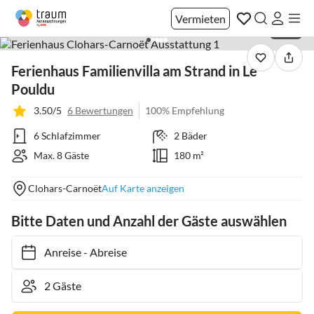
Vermieten
1 / 39
Ferienhaus Familienvilla am Strand in Le
Pouldu
3.50/5
6 Bewertungen
100% Empfehlung
6 Schlafzimmer
2 Bäder
Max. 8 Gäste
180 m²
Clohars-Carnoët
Auf Karte anzeigen
Bitte Daten und Anzahl der Gäste auswählen
Anreise
-
Abreise