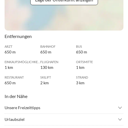
Entfernungen
ARZT
BAHNHOF
BUS
650 m
650 m
650 m
EINKAUFSMÖGLICHKEIT
FLUGHAFEN
ORTSMITTE
1 km
130 km
1 km
RESTAURANT
SKILIFT
STRAND
650 m
2 km
3 km
In der Nähe
Unsere Freizeittipps
•
Bergsteigen
•
Bergwandern
Urlaubsziel
•
Bowling
•
Fahrradverleih