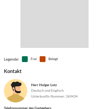
•
Museen
•
Nordic Walking
•
Outlet-Shopping
•
Paragliding
•
Radfahren/ Cycling
•
Rafting
•
Reiten
•
Rodeln
•
Schifffahrt/Bootstour
•
Schlittschuhlaufen
•
Schwimmen
•
Sehenswürdigkeiten
•
Ski-Alpin
•
Ski-Langlauf
•
Snowboard
•
Sommerrodelbahn
•
Spielplatz
•
Theater
•
Thermalbäder
•
Tretbootfahren
Legende
:
Frei
Belegt
•
Wandern
•
Wellness
Kontakt
Herr Holger Lotz
Deutsch und Englisch
Unterkunfts-Nummer
:
269434
Telefonnummer des Gastgebers