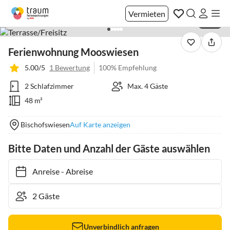
Vermieten
1 / 16
Ferienwohnung Mooswiesen
5.00/5
1 Bewertung
100% Empfehlung
2 Schlafzimmer
Max. 4 Gäste
48 m²
Bischofswiesen
Auf Karte anzeigen
Bitte Daten und Anzahl der Gäste auswählen
Anreise
-
Abreise
Unverbindlich anfragen