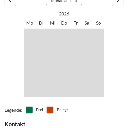
Monatsansicht
Stunden) - siehe auch: "Ruppiner Land - Wandern mit Seeblick"
•
Spielplatz
•
Tauchen
Sehenswürdigkeiten: Altstadt Gransee, Lindow mit großen Seen
•
Thermalbäder
•
Vögel beobachten
2026
und Landessportschule und Fontanestadt Neuruppin, 25 Minuten
•
Wandern
Mo
Di
Mi
Do
Fr
Sa
So
und Rheinsberg ca. 20 Minuten mit dem Auto, Templin mit Seen
und Thermalbad, ca. 25 Min. mit dem Auto
Legende
:
Frei
Belegt
Kontakt