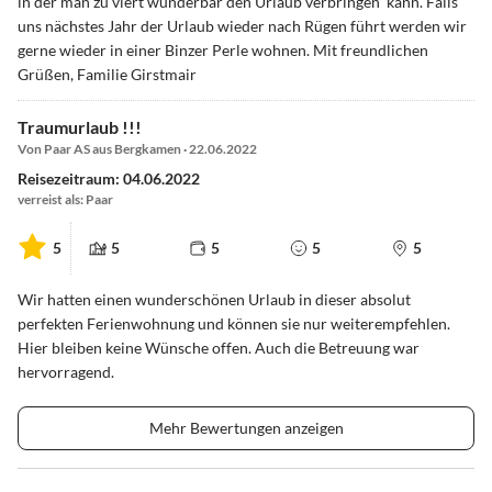
in der man zu viert wunderbar den Urlaub verbringen kann. Falls
uns nächstes Jahr der Urlaub wieder nach Rügen führt werden wir
gerne wieder in einer Binzer Perle wohnen. Mit freundlichen
Grüßen, Familie Girstmair
Traumurlaub !!!
Von Paar AS aus Bergkamen · 22.06.2022
Reisezeitraum: 04.06.2022
verreist als: Paar
5
5
5
5
5
Wir hatten einen wunderschönen Urlaub in dieser absolut
perfekten Ferienwohnung und können sie nur weiterempfehlen.
Hier bleiben keine Wünsche offen. Auch die Betreuung war
hervorragend.
Mehr Bewertungen anzeigen