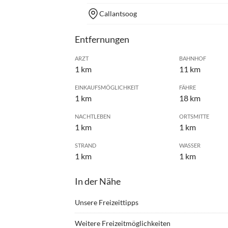
Callantsoog
Entfernungen
ARZT
BAHNHOF
1 km
11 km
EINKAUFSMÖGLICHKEIT
FÄHRE
1 km
18 km
NACHTLEBEN
ORTSMITTE
1 km
1 km
STRAND
WASSER
1 km
1 km
In der Nähe
Unsere Freizeittipps
•
Beachvolleyball
•
Erleb
Weitere Freizeitmöglichkeiten