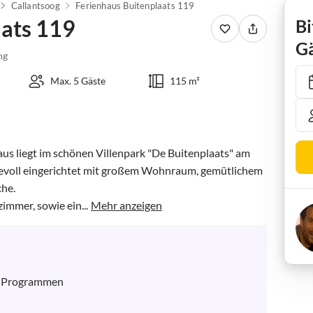
Callantsoog
Ferienhaus Buitenplaats 119
aats 119
Bi
Gä
ng
Max. 5 Gäste
115 m²
us liegt im schönen Villenpark "De Buitenplaats" am 
ebevoll eingerichtet mit großem Wohnraum, gemütlichem 
he.

immer, sowie ein...
Mehr anzeigen
n Programmen
