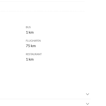
BUS
1 km
FLUGHAFEN
75 km
RESTAURANT
1 km
nisbad
•
Fahrradverleih