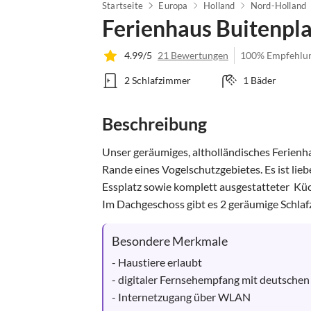
Startseite
Europa
Holland
Nord-Holland
Ferienhaus Buitenpl
4.99/5
21 Bewertungen
100% Empfehlu
2 Schlafzimmer
1 Bäder
Beschreibung
Unser geräumiges, altholländisches Ferienha
Rande eines Vogelschutzgebietes. Es ist li
Essplatz sowie komplett ausgestatteter  Küc
Im Dachgeschoss gibt es 2 geräumige Schlafz
Besondere Merkmale
- Haustiere erlaubt

- digitaler Fernsehempfang mit deutsche
- Internetzugang über WLAN
