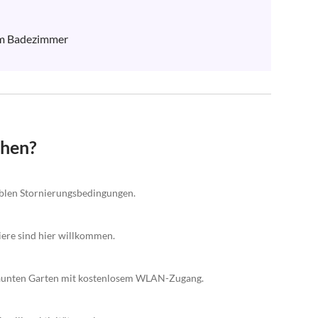
m Badezimmer

chen?
xiblen Stornierungsbedingungen.
iere sind hier willkommen.
ezäunten Garten mit kostenlosem WLAN-Zugang.