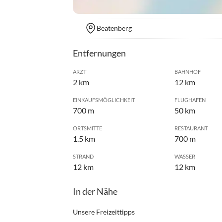
Beatenberg
Entfernungen
ARZT
BAHNHOF
2 km
12 km
EINKAUFSMÖGLICHKEIT
FLUGHAFEN
700 m
50 km
ORTSMITTE
RESTAURANT
1.5 km
700 m
STRAND
WASSER
12 km
12 km
In der Nähe
Unsere Freizeittipps