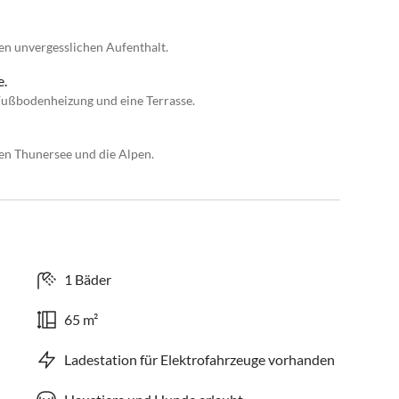
nen unvergesslichen Aufenthalt.
e.
 Fußbodenheizung und eine Terrasse.
en Thunersee und die Alpen.
1 Bäder
65 m²
Ladestation für Elektrofahrzeuge vorhanden