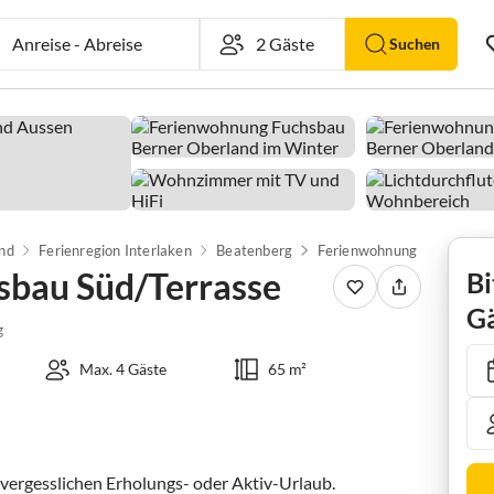
Anreise
-
Abreise
Suchen
nd
Ferienregion Interlaken
Beatenberg
sbau Süd/Terrasse
Bi
Gä
g
Max. 4 Gäste
65 m²
ergesslichen Erholungs- oder Aktiv-Urlaub.
