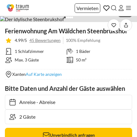
Vermieten
1 / 18
Ferienwohnung Am Wäldchen Steenbrukshof
4.99/5
45 Bewertungen
100% Empfehlung
1 Schlafzimmer
1 Bäder
Max. 3 Gäste
50 m²
Xanten
Auf Karte anzeigen
Bitte Daten und Anzahl der Gäste auswählen
Anreise
-
Abreise
Unverbindlich anfragen