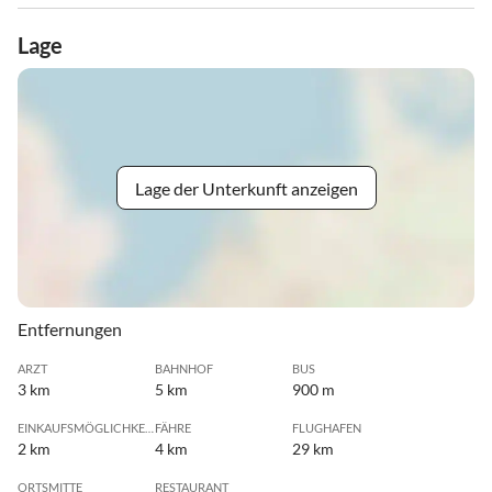
Lage
Lage der Unterkunft anzeigen
Entfernungen
ARZT
BAHNHOF
BUS
3 km
5 km
900 m
EINKAUFSMÖGLICHKEIT
FÄHRE
FLUGHAFEN
2 km
4 km
29 km
ORTSMITTE
RESTAURANT