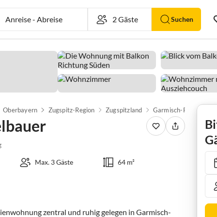
Anreise
-
Abreise
Suchen
Oberbayern
Zugspitz-Region
Zugspitzland
Garmisch-Partenkirch
lbauer
Bi
Gä
g
Max. 3 Gäste
64 m²
rienwohnung zentral und ruhig gelegen in Garmisch-