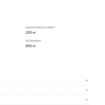
EINKAUFSMÖGLICHKEIT
200 m
RESTAURANT
800 m
wandern
•
Drachenfliegen
adverleih
•
Fitness
iche Badeseen, Naturschmwimmbad Kainzenbad, Golfen,
•
Hallenbad
n
•
Kanufahren