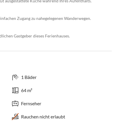
ut ausgestattete Küche während Ihres Aufenthalts.
 einfachen Zugang zu nahegelegenen Wanderwegen.
dlichen Gastgeber dieses Ferienhauses.
1 Bäder
64 m²
Fernseher
Rauchen nicht erlaubt