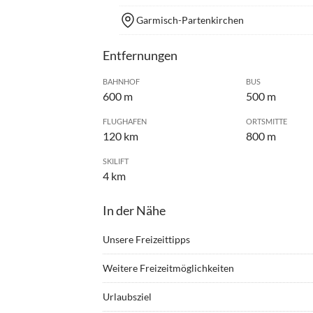
Garmisch-Partenkirchen
Entfernungen
BAHNHOF
BUS
600 m
500 m
FLUGHAFEN
ORTSMITTE
120 km
800 m
SKILIFT
4 km
In der Nähe
Unsere Freizeittipps
•
Bergsteigen
•
Berg
Weitere Freizeitmöglichkeiten
•
Erlebnisbad
•
Fahrr
Radfahren, Alpinskifahren, Langlaufen, zahlre
•
Freibad
•
Golf
Urlaubsziel
Wellenbad.
•
Hochseilgarten
•
Jogge