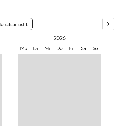
ro Tag (Angabe ohne Gewähr) und ist vor Ort beim jeweiligen
onatsansicht
2026
Mo
Di
Mi
Do
Fr
Sa
So