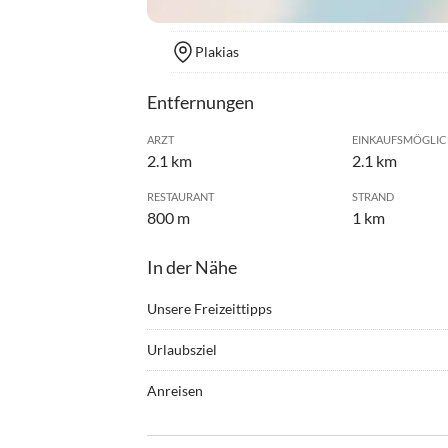
Plakias
Entfernungen
ARZT
EINKAUFSMÖGLIC
2.1 km
2.1 km
RESTAURANT
STRAND
800 m
1 km
In der Nähe
Unsere Freizeittipps
•
Angeln
•
Grille
Urlaubsziel
•
Schwimmen
•
Tauch
Das Ferienhaus liegt oberhalb von Plakias und ist
Anreisen
der Promenade eine Reihe von guten Restaurants
Mit dem Auto
1200 m entfernt, ist einen Besuch wert. Dort bef