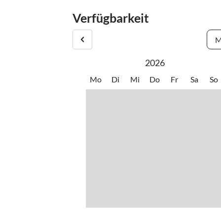
Die Tourismussteuer beträgt derzeit ca. 8,00 € p
Vermieter in bar zu entrichten.
Verfügbarkeit
M
2026
Mo
Di
Mi
Do
Fr
Sa
So