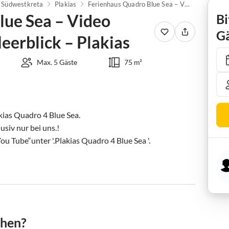
Südwestkreta
Plakias
Ferienhaus Quadro Blue Sea – Video vorhanden | Pool & Meerblick – Plakias
lue Sea – Video
Bi
Gä
eerblick – Plakias
Max. 5 Gäste
75 m²
ias Quadro 4 Blue Sea.

chen?