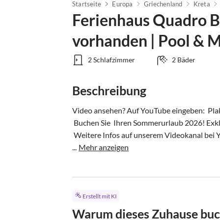
Startseite
Europa
Griechenland
Kreta
Ferienhaus Quadro B
vorhanden | Pool & M
2 Schlafzimmer
2 Bäder
Beschreibung
Video ansehen? Auf YouTube eingeben:  Plak
 Buchen Sie  Ihren Sommerurlaub 2026! Exklusiv nur bei uns.!

 Weitere Infos auf unserem Videokanal bei You Tube“unter '.Plakias Quadro 4 Blue Sea '. 

...
Mehr anzeigen
Erstellt mit KI
Warum dieses Zuhause bu