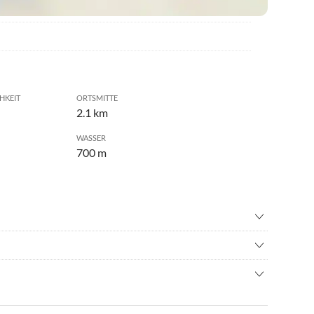
HKEIT
ORTSMITTE
2.1 km
WASSER
700 m
n
•
Schnorcheln
en
•
Wandern
 direkt in einem Berghang gebaut.In Plakias kleinen gibt es an
 direkt am Sandstrand von Plakias. Auch der Strand Souda ca.
inden sich 2 kleine Restaurants direkt am Strand.