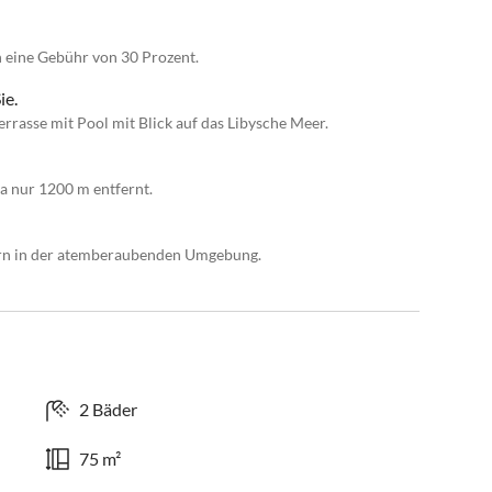
n eine Gebühr von 30 Prozent.
ie.
rasse mit Pool mit Blick auf das Libysche Meer.
da nur 1200 m entfernt.
ern in der atemberaubenden Umgebung.
2 Bäder
75 m²