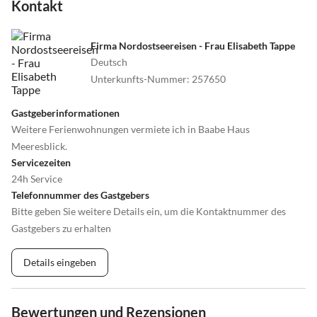
Kontakt
•
Radfahren/ Cycling
•
Rafting
•
Reiten
•
Rodeln
•
Rudern
•
Schifffahrt/Bootstour
Firma Nordostseereisen - Frau Elisabeth Tappe
•
Schlittschuhlaufen
•
Schnorcheln
Deutsch
•
Schwimmen
•
Segelfliegen
Unterkunfts-Nummer
:
257650
•
Segeln
•
Sehenswürdigkeiten
•
Snowboard
•
Spielplatz
Gastgeberinformationen
Weitere Ferienwohnungen vermiete ich in Baabe Haus
•
Spielscheune/ Indoorspielplatz
•
Squash
Meeresblick.
•
Surfen
•
Tanzen
Servicezeiten
•
Tauchen
•
Tennis
24h Service
•
Theater
•
Thermalbäder
Telefonnummer des Gastgebers
•
Tischtennis
•
Tretbootfahren
Bitte geben Sie weitere Details ein, um die Kontaktnummer des
•
Vögel beobachten
•
Volleyball
Gastgebers zu erhalten
•
Wakeboarden
•
Wandern
•
Wasserski
•
Wassersport
Details eingeben
•
Water-Tubing
•
Wattwandern
•
Weinprobe
•
Wellness
•
Windsurfen
•
Zelten
Bewertungen und Rezensionen
•
Zoo