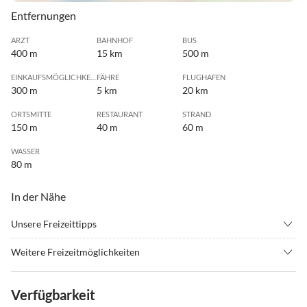
Entfernungen
ARZT
BAHNHOF
BUS
400 m
15 km
500 m
EINKAUFSMÖGLICHKEIT
FÄHRE
FLUGHAFEN
300 m
5 km
20 km
ORTSMITTE
RESTAURANT
STRAND
150 m
40 m
60 m
WASSER
80 m
In der Nähe
Unsere Freizeittipps
•
Angeln
•
Badminton
Weitere Freizeitmöglichkeiten
•
Ballonfahren
•
Basketball
Familienfreundlich • Strandurlaub • Reiturlaub • Meerblick
•
Beachvolleyball
•
Bergsteigen
Verfügbarkeit
•
Bergwandern
•
Bogenschießen